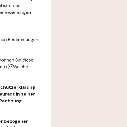
ebsite des
rer Beziehungen
chen Bestimmungen
können Sie diese
hnitt Welche
schutzerklärung
urant in seiner
e Rechnung
nenbezogener