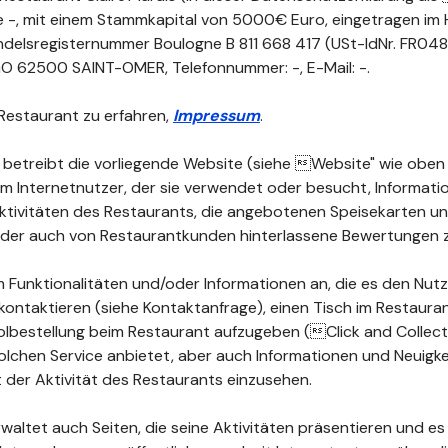
ne -, mit einem Stammkapital von 5000€ Euro, eingetragen im 
ndelsregisternummer Boulogne B 811 668 417 (USt-IdNr. FR0481
O 62500 SAINT-OMER, Telefonnummer: -, E-Mail: -.
Restaurant zu erfahren,
Impressum
.
 betreibt die vorliegende Website (siehe Website" wie oben d
dem Internetnutzer, der sie verwendet oder besucht, Informat
 Aktivitäten des Restaurants, die angebotenen Speisekarten 
 oder auch von Restaurantkunden hinterlassene Bewertungen 
 Funktionalitäten und/oder Informationen an, die es den Nutz
kontaktieren (siehe Kontaktanfrage), einen Tisch im Restauran
lbestellung beim Restaurant aufzugeben (Click and Collect")
olchen Service anbietet, aber auch Informationen und Neuigke
der Aktivität des Restaurants einzusehen.
waltet auch Seiten, die seine Aktivitäten präsentieren und es