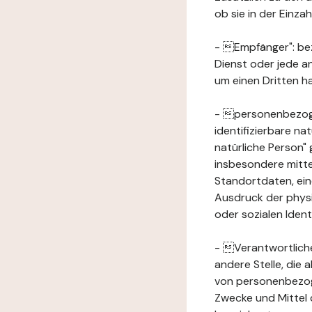
ob sie in der Einz
- Empfänger": beze
Dienst oder jede a
um einen Dritten ha
- personenbezogene
identifizierbare na
natürliche Person" g
insbesondere mitt
Standortdaten, ei
Ausdruck der physis
oder sozialen Ident
- Verantwortlicher
andere Stelle, die
von personenbezog
Zwecke und Mittel 