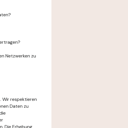
aten?
ertragen?
len Netzwerken zu
. Wir respektieren
genen Daten zu
die
er
n. Die Erhebung