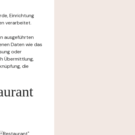
rde, Einrichtung
n verarbeitet.
en ausgeführten
enen Daten wie das
ssung oder
h Übermittlung,
knüpfung, die
aurant
s Restaurant"