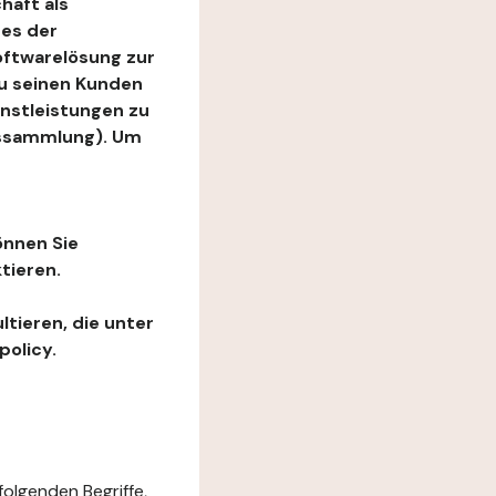
haft als
es der
Softwarelösung zur
zu seinen Kunden
enstleistungen zu
ngssammlung). Um
önnen Sie
tieren.
ltieren, die unter
policy.
folgenden Begriffe,