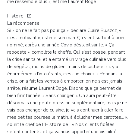
me ressemble plus », estime Laurent Bogé.
Histoire HZ
RESTAURANT CLAIRE'MARAIS
La récompense
Si « on ne le fait pas pour ça », déclare Claire Bluszcz, «
c’est motivant », estime son mari. Ça vient surtout à point
nommé, après une année Covid déstabilisante. « Ça
rebooste », complète la cheffe. Qui s’est posée, pendant
la crise sanitaire, et a entamé un virage culinaire vers plus
de végétal, moins de gluten, moins de lactose, « il y a
énormément d’intolérants, c’est un choix ». « Pendant la
crise, on a fait les ventes à emporter, on ne s’est jamais
arrêté, résume Laurent Bogé. Disons que ça permet de
bien finir l’année. » Sans changer. « On aura peut-être
désormais une petite pression supplémentaire, mais je ne
vais pas changer de cuisine, je vais continuer à aller faire
mes petites courses le matin, à éplucher mes carottes... »,
sourit le chef de L’Histoire de... « Nos clients fidèles
seront contents, et ça va nous apporter une visibilité