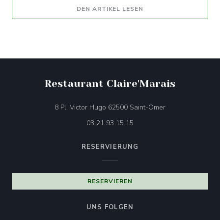
((ÖFFNET EIN NEUES F
DEN ARTIKEL LESEN
Restaurant Claire'Marais
((öffnet ein neues
8 Pl. Victor Hugo 62500 Saint-Omer
03 21 93 15 15
RESERVIERUNG
RESERVIEREN
UNS FOLGEN