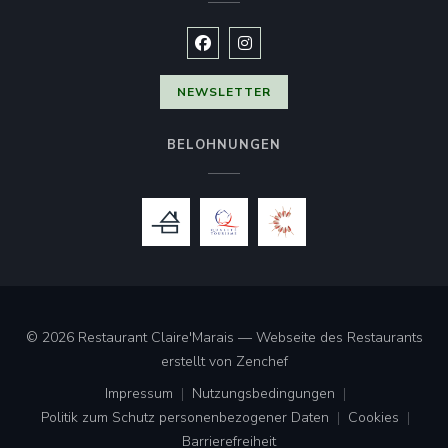
Facebook ((öffnet ein neues Fenste
Instagram ((öffnet ein neues 
NEWSLETTER
BELOHNUNGEN
© 2026 Restaurant Claire'Marais — Webseite des Restaurants
((öffnet ein neues Fenster
erstellt von
Zenchef
Impressum
Nutzungsbedingungen
((öffnet ein neues Fenster))
((öffnet ein neues Fenster))
Politik zum Schutz personenbezogener Daten
Cookies
((öffnet ein neues Fenster))
((öffnet ei
Barrierefreiheit