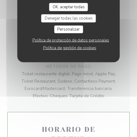
Sin Gluten, Cocina Casera, Local, Vegetariana,
OK, aceptar todas
vegetariano, Francesa
Denegar todas las cookies
TIPO DE NEGOCIO
Personalizar
Restaurant Ecoresponsable
Política de protección de datos personales
SERVICIOS
Política de gestión de cookies
Salón de Té, Pedido para Llevar, Desayuno
MÉTODOS DE PAGO
Ticket restaurante digital, Pago móvil, Apple Pay,
Ticket Restaurant, Sodexo, Contactless Payment,
Eurocard/Mastercard, Transferencia bancaria,
Efectivo, Cheques, Tarjeta de Crédito
HORARIO DE