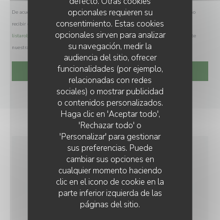
defecto. Otras cookies
opcionales requieren su
De acuerdo con la normativa de protección de datos, puede ejercer su derecho a no
consentimiento. Estas cookies
recibir comunicaciones comerciales inscribiéndose en la Lista Robinson:
opcionales sirven para analizar
listarobinson.es
. Para más información sobre el tratamiento de sus datos, consulte
su navegación, medir la
nuestra
política de privacidad
.
audiencia del sitio, ofrecer
funcionalidades (por ejemplo,
relacionadas con redes
sociales) o mostrar publicidad
o contenidos personalizados.
RESTAURANT CLAIRE'MARAIS
Haga clic en 'Aceptar todo',
'Rechazar todo' o
'Personalizar' para gestionar
sus preferencias. Puede
cambiar sus opciones en
INFORMACIÓN
cualquier momento haciendo
GENERAL
clic en el icono de cookie en la
parte inferior izquierda de las
páginas del sitio.
COCINA