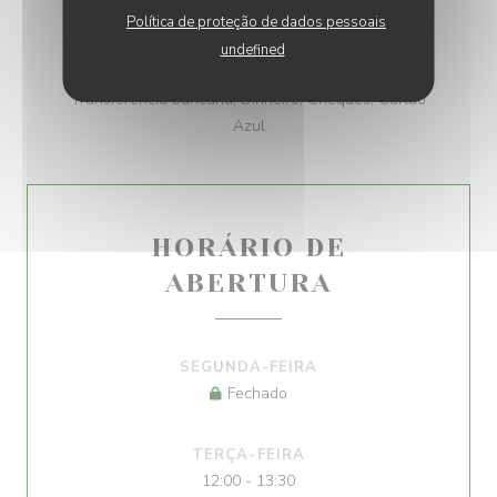
Ticket restaurante digital, Pagamento móvel,
Política de proteção de dados pessoais
Apple Pay, Ticket Restaurante, Cheque Sodexo,
undefined
Pagamento sem contato, Eurocard/Mastercard,
Transferência bancária, Dinheiro, Cheques, Cartão
Azul
HORÁRIO DE
ABERTURA
SEGUNDA-FEIRA
Fechado
TERÇA-FEIRA
12:00 - 13:30