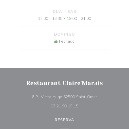
QUA
-
SAB
12:00 - 13:30
19:00 - 21:00
•
DOMINGO
Fechado
Restaurant Claire'Marais
((abre numa nova 
8 Pl. Victor Hugo 62500 Saint-Omer
03 21 93 15 15
RESERVA