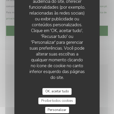
De acordo com a legislação de proteção de dados, tem o direito de se opor a
audiência do site, oferecer
funcionalidades (por exemplo,
comunicações de marketing. Pode registar-se na Lista Robinson através de
robinson.pt
.
relacionadas às redes sociais)
Para mais informações sobre o tratamento dos seus dados, consulte a nossa
política de
ou exibir publicidade ou
privacidade
.
conteúdos personalizados.
RESTAURANT CLAIRE'MARAIS
Clique em 'OK, aceitar tudo',
'Recusar tudo' ou
'Personalizar' para gerenciar
suas preferências. Você pode
alterar suas escolhas a
qualquer momento clicando
no ícone de cookie no canto
inferior esquerdo das páginas
do site.
INFORMAÇÕES GERAIS
OK, aceitar tudo
CULINÁRIA
Caseiro
Proíbe todos cookies
Personalizar
MÉTODOS DE PAGAMENTO