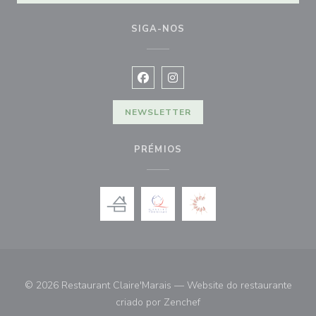
SIGA-NOS
Facebook ((abre numa nova janela))
Instagram ((abre numa nova ja
NEWSLETTER
PRÉMIOS
© 2026 Restaurant Claire'Marais — Website do restaurante
((abre numa nova janela))
criado por
Zenchef