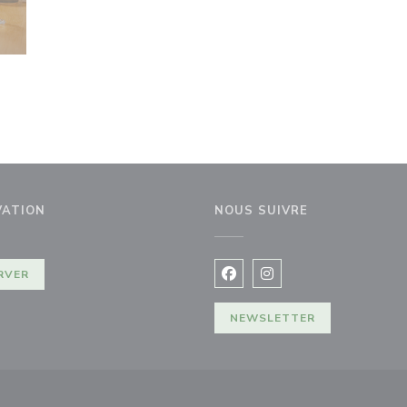
VATION
NOUS SUIVRE
e fenêtre))
RVER
Facebook ((ouvre une nouvel
Instagram ((ouvre une 
NEWSLETTER