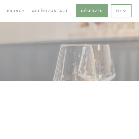
((OUVRE UNE NOUVELLE FENÊTRE))
((OUVRE UNE NOUVELLE FENÊTRE))
BRUNCH
ACCÈS/CONTACT
RÉSERVER
FR