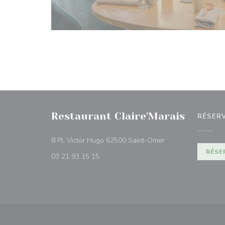
Restaurant Claire'Marais
RÉSER
((ouvre une nouvell
8 Pl. Victor Hugo 62500 Saint-Omer
RÉSE
03 21 93 15 15