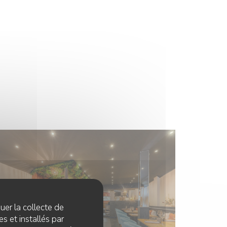
quer la collecte de
s et installés par