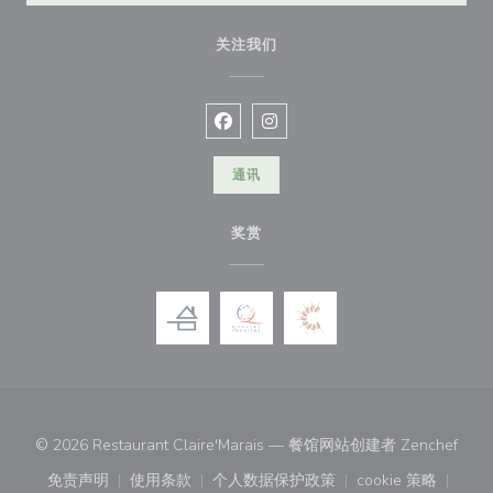
关注我们
Facebook ((在新窗口中打开))
Instagram ((在新窗口中打开))
通讯
奖赏
((在
© 2026 Restaurant Claire'Marais — 餐馆网站创建者
Zenchef
免责声明
使用条款
个人数据保护政策
cookie 策略
((在新窗口中打开))
((在新窗口中打开))
((在新窗口中打开))
((在新窗口中