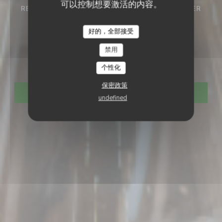
可以控制想要激活的内容。
RESTAURANT ECORESPONSABLE
•
SAINT-OMER
Restaurant
好的，全部接受
RESTAURANT CLAIRE'MARAIS
禁用
Claire'Marais
个性化
保密政策
预订餐位
undefined