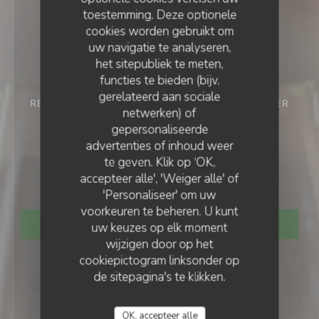
toestemming. Deze optionele
cookies worden gebruikt om
uw navigatie te analyseren,
het sitepubliek te meten,
functies te bieden (bijv.
gerelateerd aan sociale
RESTAURANT ECORESPONSABLE
•
SAINT-OMER
netwerken) of
gepersonaliseerde
Restaurant
RESTAURANT CLAIRE'MARAIS
advertenties of inhoud weer
te geven. Klik op 'OK,
Claire'Marais
accepteer alle', 'Weiger alle' of
'Personaliseer' om uw
voorkeuren te beheren. U kunt
RESERVEER EEN TAFEL
uw keuzes op elk moment
wijzigen door op het
cookiepictogram linksonder op
de sitepagina's te klikken.
OK, accepteer alle