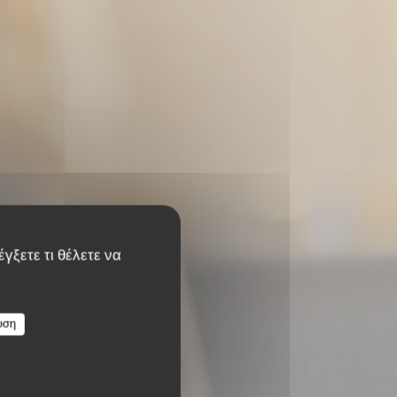
γξετε τι θέλετε να
rais
υση