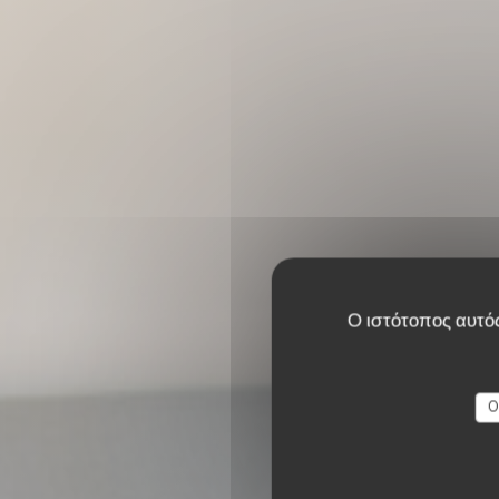
Ο ιστότοπος αυτός
Res
O