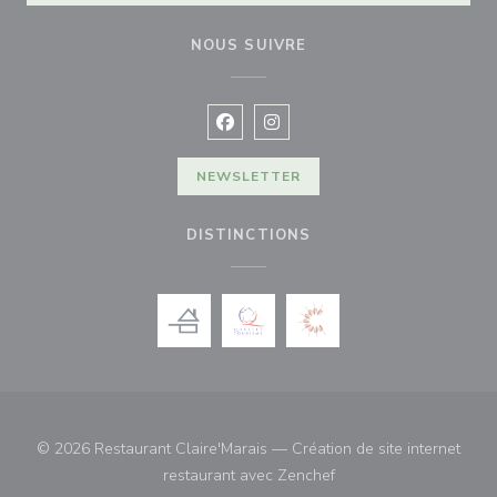
NOUS SUIVRE
Facebook ((ouvre une nouvelle fenê
Instagram ((ouvre une nouvell
NEWSLETTER
DISTINCTIONS
© 2026 Restaurant Claire'Marais — Création de site internet
((ouvre une nouvelle fe
restaurant avec
Zenchef