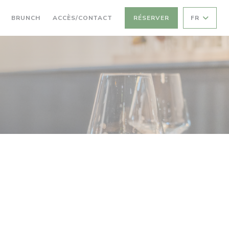
((OUVRE UNE NOUVELLE FENÊTRE))
((OUVRE UNE NOUVELLE FENÊTRE))
BRUNCH
ACCÈS/CONTACT
RÉSERVER
FR