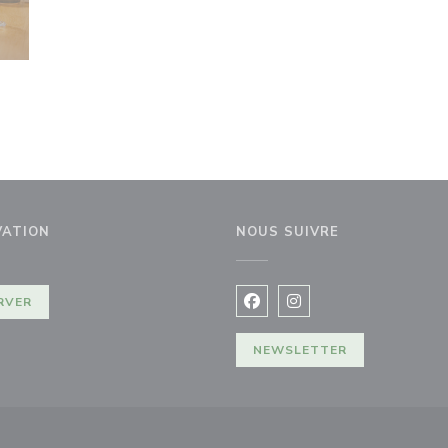
VATION
NOUS SUIVRE
e fenêtre))
RVER
Facebook ((ouvre une nouvel
Instagram ((ouvre une 
NEWSLETTER