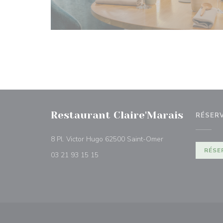
Restaurant Claire'Marais
RÉSER
((ouvre une nouvell
8 Pl. Victor Hugo 62500 Saint-Omer
RÉSE
03 21 93 15 15