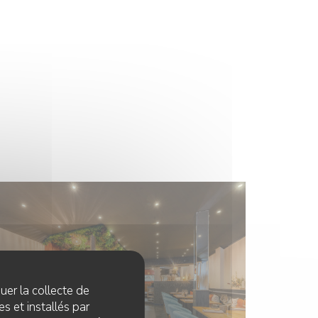
quer la collecte de
s et installés par