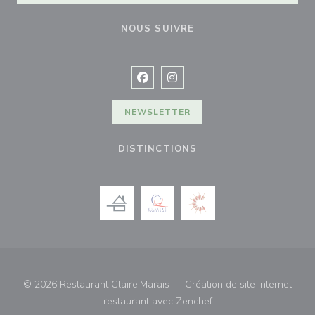
NOUS SUIVRE
Facebook ((ouvre une nouvelle fenê
Instagram ((ouvre une nouvell
NEWSLETTER
DISTINCTIONS
© 2026 Restaurant Claire'Marais — Création de site internet
((ouvre une nouvelle fe
restaurant avec
Zenchef