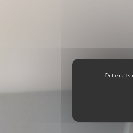
Dette nettste
Res