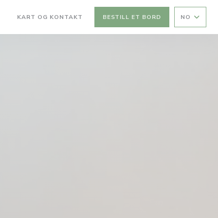
KART OG KONTAKT
BESTILL ET BORD
NO
(ÅPNER I ET NYTT VINDU))
((ÅPNER I ET NYTT VINDU))