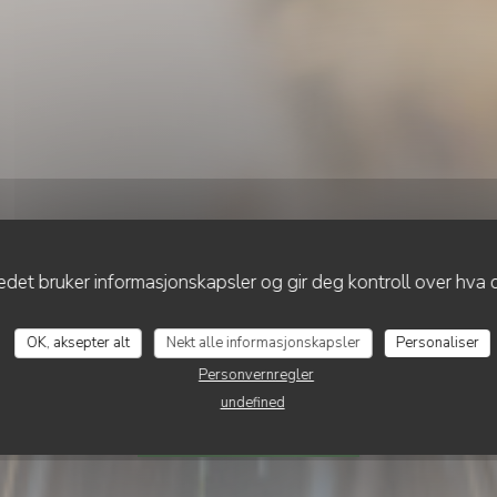
det bruker informasjonskapsler og gir deg kontroll over hva d
•
SAINT-OMER
RESTAURANT CLAIRE'MARAIS
taurant Claire'Ma
OK, aksepter alt
Nekt alle informasjonskapsler
Personaliser
Personvernregler
undefined
BESTILL ET BORD