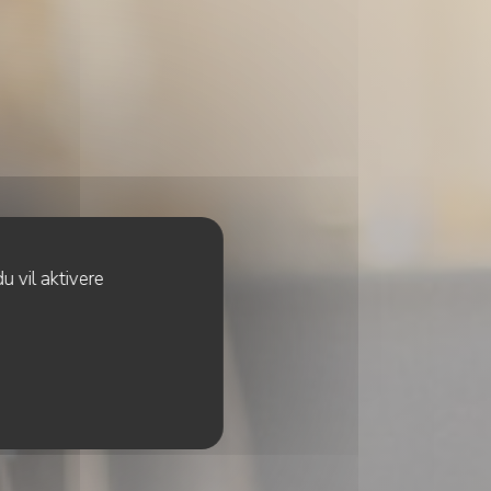
u vil aktivere
rais